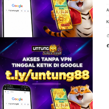
A
K
Open
media
7
in
modal