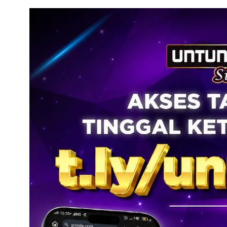
Skip to
product
information