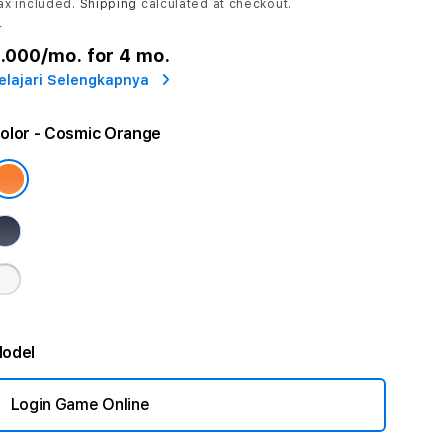
ax included.
Shipping
calculated at checkout.
r
.000
/mo. for 4 mo.
elajari Selengkapnya
olor
- Cosmic Orange
odel
Login Game Online