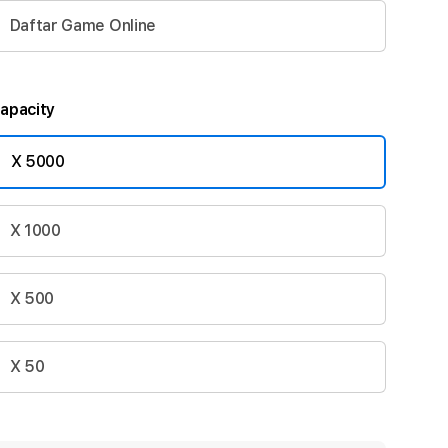
Daftar Game Online
apacity
X 5000
X 1000
X 500
X 50