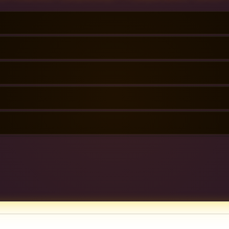
terjangkau agar semua pemain bisa ikut menikmati
 raih bonus terbesar tanpa ribet sehingga modal ber
secara konsisten membagikan hadiah uang asli yang
server pusat yang terpercaya dan diperbarui secara r
onsif sehingga Anda dapat bermain hiburan digital pre